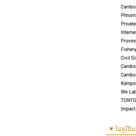
Cambod
Phnom 
Privat
Interna
Provin
Fisher
Civil 
Cambod
Cambod
Kampot
We Lab
TONTO
Impact
ដៃគូវិន