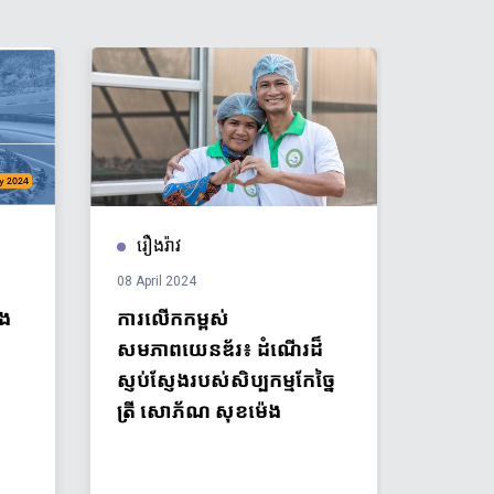
រឿងរ៉ាវ
រឿងរ៉
08 April 2024
08 Marc
ើង
ការលើកកម្ពស់
ស្រ្តី 
សមភាពយេនឌ័រ៖ ដំណើរដ៏
ចំណែករប
ស្ញប់ស្ញែងរបស់សិប្បកម្មកែច្នៃ
ផលិតផ
ត្រី សោភ័ណ សុខម៉េង
ពង្រឹ