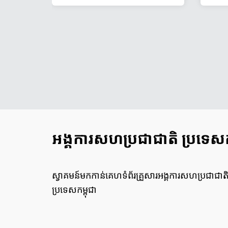
ក្រ
អង្គការសហប្រជាជាតិ ប្រទេសកម
ស្វាគមន៍មកកាន់គេហទំព័រគ្រួសារអង្គការសហប្រជាជាត
ប្រទេសកម្ពុជា