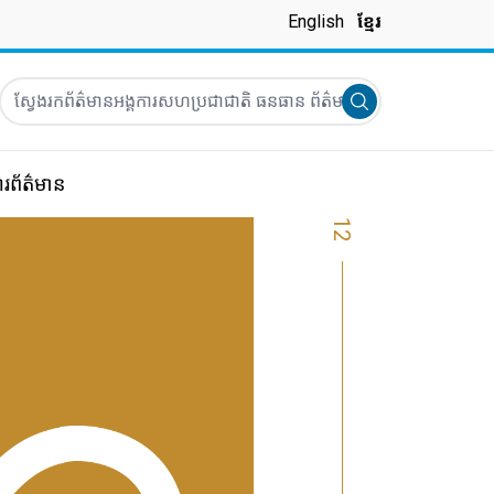
English
ខ្មែរ
ស្វែងរកព័ត៌មានអង្គការសហប្រជាជាតិ ធនធាន ព័ត៌មាន និងផ្សេងៗទៀត
Submit search
រព័ត៌មាន
12