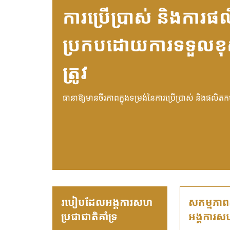
ការប្រើប្រាស់ និងការផ
ប្រកបដោយការទទួលខ
ត្រូវ
ធានាឱ្យមានចីរភាពក្នុងទម្រង់នៃការប្រើប្រាស់ និងផលិតកម
របៀបដែលអង្គការសហ
សកម្មភាព
ប្រជាជាតិគាំទ្រ
អង្គការស