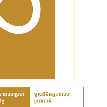
្គការសហប្រជា
មូលនិធិអង្គការសហ
ៃគូ
ប្រជាជាតិ