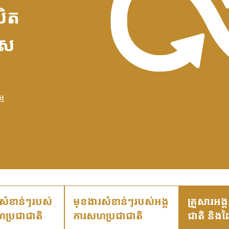
លិត
ុស
្ម
សំខាន់ៗរបស់
មុខងារសំខាន់ៗរបស់អង្គ
គ្រួសារអង
ហប្រជាជាតិ
ការសហប្រជាជាតិ
ជាតិ និងដ