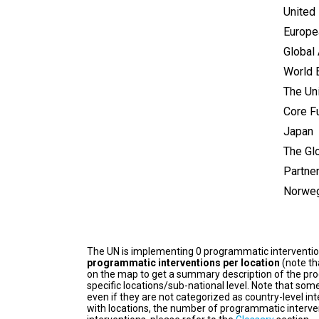
United
Europe
Global
World 
The Un
Core F
Japan
The Glo
Partne
Norweg
The UN is implementing 0 programmatic interventi
programmatic interventions per location
(note th
on the map to get a summary description of the pro
specific locations/sub-national level. Note that some
even if they are not categorized as country-level in
with locations, the number of programmatic interven