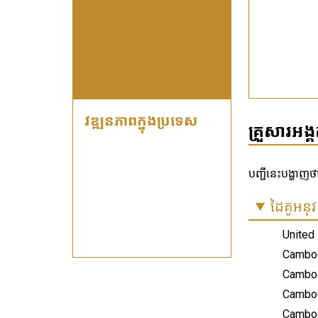
វឌ្ឍនភាពក្នុងប្រទេស
គ្រួសារអង
បញ្ជី​នេះ​បង្ហា
ដៃគូអនុវត
United 
Cambodi
Cambod
Cambodi
Cambod