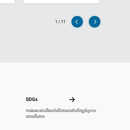
1
/
11
SDGs
SDGs
សហប្រជាជាតិ
ការងាររបស់យើងទៅលើគោលដៅអភិវឌ្ឍន៍ប្រកប
ដោយចីរភាព.