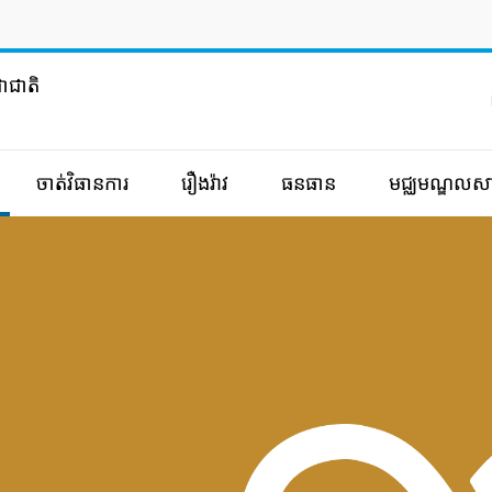
ាជាតិ
ចាត់វិធានការ
រឿងរ៉ាវ
ធនធាន
មជ្ឈមណ្ឌលសា