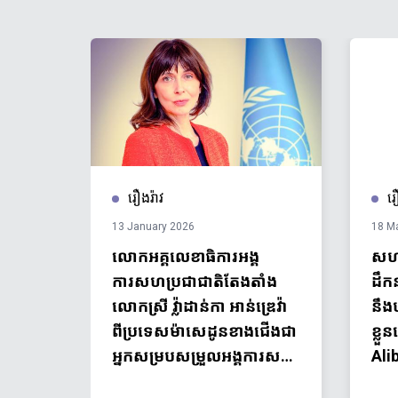
រឿងរ៉ាវ
រឿ
13 January 2026
18 M
នសហ
លោកអគ្គលេខាធិការអង្គ
សហគ
រព័ន្ធ
ការសហប្រជាជាតិតែងតាំង
ដឹកន
លោកស្រី វ្ល៉ាដាន់កា អាន់ឌ្រេវ៉ា
នឹង
ពីប្រទេសម៉ាសេដូនខាងជើងជា
ខ្ល
អ្នកសម្របសម្រួលអង្គការសហ
Ali
ប្រជាជាតិប្រចាំនៅកម្ពុជា
ដល់ស