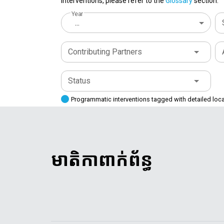
interventions, please refer to the
Glossary
section.
Year
...
Contributing Partners
Status
Programmatic interventions tagged with detailed loc
មាតិកាពាក់ព័ន្ធ