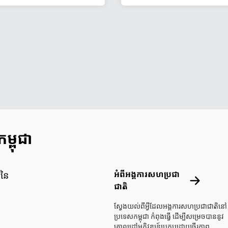
ោយ
្ពុជា
Footer menu
អំពីអង្គការសហប្រជា
ិនៃ
អំពីអង្គការ
ជាតិ
ស្វែងយល់ពីអ្វីដែលអង្គការសហប្រជាជាតិនៅ
ប្រទេសកម្ពុជា កំពុងធ្វើ ដើម្បីសម្រេចបាននូវ
គោលដៅអភិវឌ្ឍន៍ប្រកបដោយចីរភាព