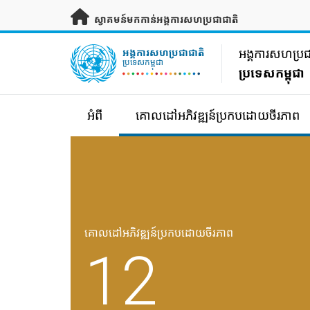
រំលងទៅមាតិកាសំខាន់
ស្វាគមន៍មកកាន់អង្គការសហប្រជាជាតិ
UN Logo
អង្គការសហប្រជ
អង្គការសហប្រជាជាតិ
ប្រទេសកម្ពុជា
ប្រទេសកម្ពុជា
អំពី
គោលដៅអភិវឌ្ឍន៍ប្រកបដោយចីរភាព
គោលដៅអភិវឌ្ឍន៍ប្រកបដោយចីរភាព
12