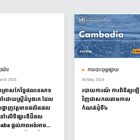
ងរ៉ាវ
ការបោះពុម្ពផ្សាយ
arch 2025
06 May 2024
្រាសកែច្នៃផលនេសាទ
របាយការណ៍ ការពិនិត្យឡ
ាំដោយស្ត្រីដំបូងគេ ដែល
វិញជាសកលតាមកាល
បង្ហាញវត្តមានផលិតផល
កំណត់ជុំទី៤
ួននៅលើទីផ្សារឌីជីថល
baba ផ្តល់ភាពអង់អាច
្រ្តីម្ចាស់អាជីវកម្មជំនាន់