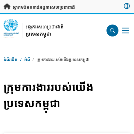
រំលងទៅមាតិកាសំខាន់
ស្វាគមន៍មកកាន់អង្គការសហប្រជាជាតិ
UN Logo
អង្គការសហប្រជាជាតិ
ប្រទេសកម្ពុជា
អង្គការសហប្រជាជាតិ
ប្រទេសកម្ពុជា
Breadcrumb
ទំព័រដើម
/
អំពី
/
ក្រុមការងាររបស់យើងប្រទេសកម្ពុជា
ក្រុមការងាររបស់យើង
ប្រទេសកម្ពុជា