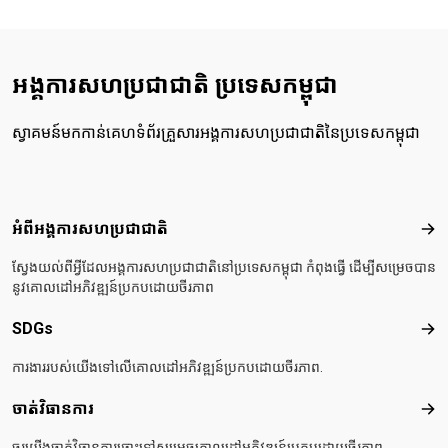
អង្គការសហប្រជាជាតិ ប្រទេសកម្ពុជា
ស្វាគមន៍មកកាន់គេហទំព័រគ្រួសារអង្គការសហប្រជាជាតិនៃប្រទេសកម្ពុជា
Footer menu
អំពីអង្គការសហប្រជាជាតិ
អំពី
ស្វែងយល់ពីអ្វីដែលអង្គការសហប្រជាជាតិនៅប្រទេសកម្ពុជា កំពុងធ្វើ ដើម្បីសម្រេចបាន
នូវគោលដៅអភិវឌ្ឍន៍ប្រកបដោយចីរភាព
SDGs
SD
ការងាររបស់យើងទៅលើគោលដៅអភិវឌ្ឍន៍ប្រកបដោយចីរភាព.
ចាត់វិធានការ
ចាត់
ចូរយើងចាត់វិធានការឆ្ពោះទៅសម្រេចគោលដៅអភិវឌ្ឍន៍ប្រកបដោយចីរភាព