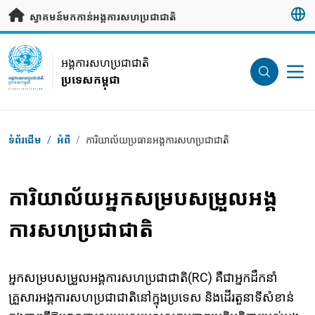
រំលងទៅមាតិកាសំខាន់
ស្វាគមន៍មកកាន់អង្គការសហប្រជាជាតិ
UN Logo
អង្គការសហប្រជាជាតិ
ប្រទេសកម្ពុជា
អង្គការសហប្រជាជាតិ
ប្រទេសកម្ពុជា
Breadcrumb
ទំព័រដើម
/
អំពី
/
ការិយាល័យប្រធានអង្គការសហប្រជាជាតិ
ការិយាល័យអ្នកសម្របសម្រួលអង្គ
ការសហប្រជាជាតិ
អ្នកសម្របសម្រួលអង្គការសហប្រជាជាតិ(RC) គឺជាអ្នកដឹកនាំ
គ្រួសារអង្គការសហប្រជាជាតិនៅក្នុងប្រទេស និងដើរតួនាទីសំខាន់