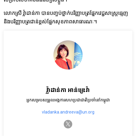
លោកស្រី វ្ល៉ាដាន់កា បានបញ្ចប់ថ្នាក់បរិញ្ញាបត្រផ្នែកវេជ្ជសាស្ត្រធ្មេញ
និងបរិញ្ញាបត្រជាន់ខ្ពស់ផ្នែកសុខភាពសាធារណៈ។
វ្ល៉ាដាន់កា អាន់ឌ្រេវ៉ា
អ្នកសម្របសម្រួលអង្គការសហប្រជាជាតិប្រចាំនៅកម្ពុជា
vladanka.andreeva@un.org
twitter-x