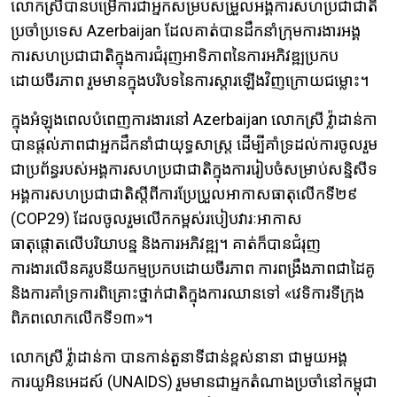
លោកស្រីបានបម្រើការជាអ្នកសម្របសម្រួលអង្គការសហប្រជាជាតិ
ប្រចាំប្រទេស Azerbaijan ដែលគាត់បានដឹកនាំក្រុមការងារអង្គ
ការសហប្រជាជាតិក្នុងការជំរុញអាទិភាពនៃការអភិវឌ្ឍប្រកប
ដោយចីរភាព រួមមានក្នុងបរិបទនៃការស្តារឡើងវិញក្រោយជម្លោះ។
ក្នុងអំឡុងពេលបំពេញការងារនៅ Azerbaijan លោកស្រី វ្ល៉ាដាន់កា
បានផ្តល់ភាពជាអ្នកដឹកនាំជាយុទ្ធសាស្ត្រ ដើម្បីគាំទ្រដល់ការចូលរួម
ជាប្រព័ន្ធរបស់អង្គការសហប្រជាជាតិក្នុងការរៀបចំសម្រាប់សន្និសីទ
អង្គការសហប្រជាជាតិស្តីពីការប្រែប្រួលអាកាសធាតុលើកទី២៩
(COP29) ដែលចូលរួមលើកកម្ពស់របៀបវារៈអាកាស
ធាតុផ្តោតលើបរិយាបន្ន និងការអភិវឌ្ឍ។ គាត់ក៏បានជំរុញ
ការងារលើនគរូបនីយកម្មប្រកបដោយចីរភាព ការពង្រឹងភាពជាដៃគូ
និងការគាំទ្រការពិគ្រោះថ្នាក់ជាតិក្នុងការឈានទៅ «វេទិការទីក្រុង
ពិភពលោកលើកទី១៣»។
លោកស្រី វ្ល៉ាដាន់កា បានកាន់តួនាទីជាន់ខ្ពស់នានា ជាមួយអង្គ
ការយូអិនអេដស៍ (UNAIDS) រួមមានជាអ្នកតំណាងប្រចាំនៅកម្ពុជា