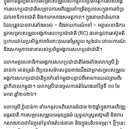
ក្នុងការធ្វើឱ្យមានការសម្របសម្រួលសកម្មភាពប្រតិបត្តិការរបស់អង្គ
ការសហប្រជាជាតិសម្រាប់ការអភិវឌ្ឍនៅកម្រិតប្រទេសក្នុងការគាំទ្រ
ដល់អាទិភាពជាតិ និងការកសាងសមត្ថភាព។ ក្នុងនាមជាតំណាង
ដែលត្រូវបានចាត់តាំងរបស់ – និងរាយការណ៍ទៅ – អគ្គលេខាធិការ
អ្នកសម្របសម្រួលអង្គការសហប្រជាជាតិ (RC) ធានានូវការតស៊ូមតិ
ប្រកបដោយប្រសិទ្ធភាពចំពោះគុណតម្លៃស្នូល ស្តង់ដារ គោលការណ៍
និងសកម្មភាពនានារបស់ប្រព័ន្ធអង្គការសហប្រជាជាតិ។
លោកអគ្គលេខាធិការអង្គការសហប្រជាជាតិតែងតាំងលោកស្រី វ្ល៉ា
ដាន់កា អាន់ឌ្រេវ៉ា ពីប្រទេសម៉ាសេដូនខាងជើងជាអ្នកសម្របសម្រួល
អង្គការសហប្រជាជាតិប្រចាំនៅកម្ពុជាបន្ទាប់ពីមានការយល់ព្រមពីរ
ដ្ឋាភិបាលកម្ពុជា។ លោកស្រីបានចូលកាន់តំណែងនៅថ្ងៃទី ១០ ខែ
មករា ឆ្នាំ២០២៦។
លោកស្រី វ្ល៉ាដាន់កា នាំមកនូវបទពិសោធន៍ជាង ២៥ឆ្នាំក្នុងការអភិវឌ្ឍ
អន្តរជាតិ ការសម្របសម្រួលមនុស្សធម៌ យុទ្ធសាស្ត្រតស៊ូមតិ និងការ
កសាងភាពជាដៃគូនៅទូទាំងតំបន់នានា និងក្នុងបរិបទចម្រុះ។ ថ្មីៗនេះ