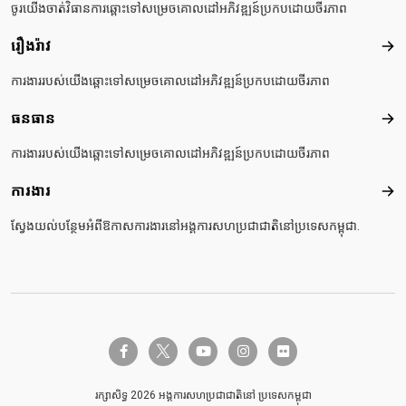
ចូរយើងចាត់វិធានការឆ្ពោះទៅសម្រេចគោលដៅអភិវឌ្ឍន៍ប្រកបដោយចីរភាព
រឿងរ៉ាវ
រឿងរ៉
ការងាររបស់យើងឆ្ពោះទៅសម្រេចគោលដៅអភិវឌ្ឍន៍ប្រកបដោយចីរភាព
ធនធាន
ធនធ
ការងាររបស់យើងឆ្ពោះទៅសម្រេចគោលដៅអភិវឌ្ឍន៍ប្រកបដោយចីរភាព
ការងារ
ការង
ស្វែងយល់បន្ថែមអំពីឱកាសការងារនៅអង្គការសហប្រជាជាតិនៅប្រទេសកម្ពុជា.
twitter-x
facebook-f
youtube
instagram
flickr
រក្សាសិទ្ធ 2026 អង្គការសហប្រជាជាតិនៅ ប្រទេសកម្ពុជា