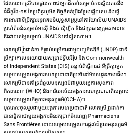
ដែលលោកស្រីបានផ្តល់ភាពជាអ្នកដឹកនាំសម្រាប់ការឆ្លើយតបនឹង
ជំងឺកូវីដ-១៩ នៃប្រព័ន្ធយូអិន កិច្ចខិតខំប្រឹងប្រែងឆ្លើយតប និងធ្វើ
ការងារជាទីប្រឹក្សាអន្តរាគមន៍យុទ្ធសាស្ត្រនៅការិយាល័យ UNAIDS
ប្រចាំតំបន់សម្រាប់អាស៊ី និងប៉ាស៊ីហ្វិក និងជាប្រធានក្រុមតាមដាន
និងវាយតម្លៃសម្រាប់ UNAIDS នៅវៀតណាម។
លោកស្រី វ្ល៉ាដាន់កា ក៏ធ្លាប់បម្រើការជាមួយយូអិនឌីភី (UNDP) ជាទី
ប្រឹក្សាគោលនយោបាយសម្រាប់ទ្វីបអឺរ៉ុប និង Commonwealth
of Independent States (CIS) បន្ទាប់ពីធ្វើការជាទីប្រឹក្សាអ្នក
សម្របសម្រួលអង្គការសហប្រជាជាតិប្រចាំនៅម៉ាសេដូនខាងជើង។
លោកស្រីបានគាំទ្រជំនួយមនុស្សធម៌ជាមួយអង្គការសុខភាព
ពិភពលោក (WHO) និងការិយាល័យអង្គការសហប្រជាជាតិសម្រាប់
សម្របសម្រួលកិច្ចការមនុស្សធម៌(OCHA)។
មុនពេលចូលរួមជាមួយអង្គការសហប្រជាជាតិ លោកស្រី វ្ល៉ាដាន់កា
បានធ្វើការជាមួយអង្គការមិនរកប្រាក់ចំណេញ Pharmaciens
Sans Frontières ដោយសម្របសម្រួលការផ្តល់ជំនួយមនុស្សធម៌
សម្រាប់សហគមន៍ជនភៀសខ្លួន។