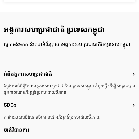
អង្គការសហប្រជាជាតិ ប្រទេសកម្ពុជា
ស្វាគមន៍មកកាន់គេហទំព័រគ្រួសារអង្គការសហប្រជាជាតិនៃប្រទេសកម្ពុជា
Footer menu
អំពីអង្គការសហប្រជាជាតិ
អំពី
ស្វែងយល់ពីអ្វីដែលអង្គការសហប្រជាជាតិនៅប្រទេសកម្ពុជា កំពុងធ្វើ ដើម្បីសម្រេចបាន
នូវគោលដៅអភិវឌ្ឍន៍ប្រកបដោយចីរភាព
SDGs
SD
ការងាររបស់យើងទៅលើគោលដៅអភិវឌ្ឍន៍ប្រកបដោយចីរភាព.
ចាត់វិធានការ
ចាត់