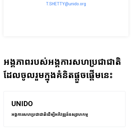
T.SHETTY@unido.org
អង្គភាពរបស់អង្គការសហប្រជាជាតិ
ដែលចូលរួមក្នុងគំនិតផ្តួចផ្តើមនេះ
UNIDO
អង្គការសហប្រជាជាតិដើម្បីអភិវឌ្ឍន៍ឧស្សាហកម្ម