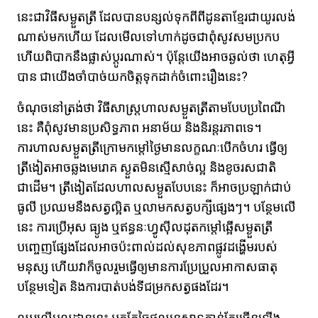
នេះជាវិធីសម្ងួតត្រី​ ដែលបានបន្សល់ទុកពីពីដូនតា​ខ្មែរជាយូរលង់
ណាស់មកហើយ​ ដែលមើលទៅហាក់ដូចជាពុំសូវសមប្រកប
ហើយពិបាកនឹងផ្លាស់ប្តូរណាស់។​​ ប៉ុន្តែយើងអាចឆ្ងល់ថា ហេតុអ្វី
បាន ជាយើងចាំបាច់យកចិត្តទុកដាក់ចំពោះរឿងនេះ?
ចំណុចនៅត្រង់ថា វិធីសាស្រ្តហាលសម្ងួតត្រីតាមបែបប្រពៃណី
នេះ គឺពុំសូវមានប្រសិទ្ធភាព អនាម័យ និងនិរន្តរភាពទេ។
ការហាលសម្ងួតត្រីក្រោមកម្តៅថ្ងៃមានលក្ខណៈបើកចំហរ ធ្វើឲ្យ
ត្រីងៀតអាចឆ្លងមេរោគ ស្ងួតមិនស្មើសាច់ល្អ និងខូចរសជាតិ
ជាដើម។ ត្រីងៀតដែលហាលសម្ងួតបែបនេះ ក៏អាចប្រឡាក់ជាប់
ធូលី ប្រឈមនឹងសត្វល្អិត ឬលាមកសត្វបក្សីផ្សេងៗ។ បន្ថែមលើ
នេះ ការប្រើអុស ធ្យូង ឬឥន្ធនៈហ្វូស៊ីលដុតកម្តៅឆ្អើសម្ងួតត្រី
បញ្ចេញផ្សែងដែលអាចប៉ះពាល់ដល់សុខភាពផ្លូវដង្ហើមរបស់
មនុស្ស ហើយវាក៏ចូលរួមធ្វើឲ្យមានការប្រែប្រួលអាកាសធាតុ
បន្ថែមទៀត និងការបាត់បង់ទីជម្រកសត្វផងដែរ។
ឈរលើមូលដ្ឋាននេះ អ្នកកែច្នៃផលនេសាទកាន់តែច្រើនឡើង