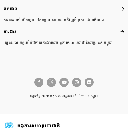
ធនធាន
ធនធ
ការងាររបស់យើងឆ្ពោះទៅសម្រេចគោលដៅអភិវឌ្ឍន៍ប្រកបដោយចីរភាព
ការងារ
ការង
ស្វែងយល់បន្ថែមអំពីឱកាសការងារនៅអង្គការសហប្រជាជាតិនៅប្រទេសកម្ពុជា.
twitter-x
facebook-f
youtube
instagram
flickr
រក្សាសិទ្ធ 2026 អង្គការសហប្រជាជាតិនៅ ប្រទេសកម្ពុជា
អង្គការសហប្រជាជាតិ