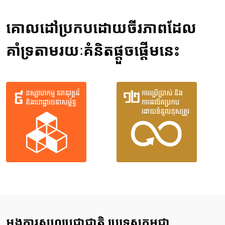
គោលដៅប្រកបដោយចីរភាពដែល
គាំទ្រតាមរយៈគំនិតផ្តួចផ្តើមនេះ
អង្គការសហប្រជាជាតិ ប្រទេសកម្ពុជា