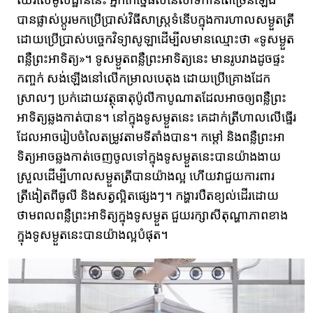
បានផ្លាស់ប្តូរមកប្រើប្រាស់វិធីសាស្ត្រទំនើបក្នុងការហាលសម្ងួតត្រី​
ដោយប្រើប្រាស់បច្ចេកវិទ្យាសូឡាដើម្បីលមានឈ្មោះថា «ទូសម្ងួត
ពន្លឺព្រះអាទិត្យ»។ ទូសម្ងួតពន្លឺព្រះអាទិត្យនេះ មានរូបរាងដូចផ្ទះ
កញ្ចក់ សង់ឡើងនៅលើកម្រាលបេតុង ដោយប្រើគ្រោងដែក
ស្រាលៗ ប្រក់ដោយវត្ថុធាតុប៉ូលីកាបូណាតដែលអាចឲ្យពន្លឺព្រះ
អាទិត្យឆ្លងកាត់បាន។ នៅក្នុងទូសម្ងួតនេះ គេដាក់ត្រីហាលលើធ្នើរ
ដែលអាចរៀបចំលៃតម្រូវតាមទីតាំងបាន។ កម្តៅ និងពន្លឺព្រះអា
ទិត្យអាចឆ្លងកាត់ចេញចូលទៅក្នុងទូសម្ងួតនេះបានយ៉ាងងាយ
ស្រួល​ដើម្បីហាលសម្ងួតត្រីបានយ៉ាងល្អ ហើយវាជួយការពារ
ត្រីងៀតពីធូលី និងសត្វល្អិតផ្សេងៗ។​ កង្ហារបឺតខ្យល់ដើរដោយ
ថាមពលពន្លឺព្រះអាទិត្យក្នុងទូសម្ងួត ជួយរក្សាសីតុណ្ហាភាពខាង
ក្នុងទូសម្ងួតនេះបានយ៉ាងល្អបំផុត។