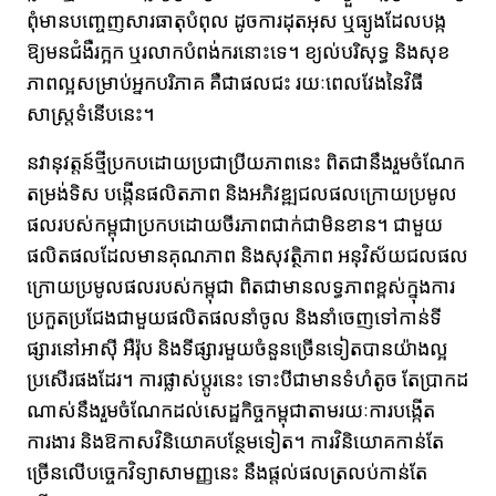
ពុំមានបញ្ចេញសារធាតុបំពុល ដូចការដុតអុស ឬធ្យូងដែលបង្ក
ឱ្យមនជំងឺរក្អក ឬរលាកបំពង់ករនោះទេ។ ខ្យល់បរិសុទ្ធ និងសុខ
ភាពល្អសម្រាប់អ្នកបរិភាគ គឺជាផលជះ រយៈពេលវែងនៃវិធី
សាស្ត្រទំនើបនេះ។
នវានុវត្តន៍ថ្មីប្រកបដោយប្រជាប្រីយភាពនេះ ពិតជានឹងរួមចំណែក
តម្រង់ទិស បង្កើនផលិតភាព និងអភិវឌ្ឍជលផលក្រោយប្រមូល
ផលរបស់កម្ពុជាប្រកបដោយចីរភាពជាក់ជាមិនខាន។ ជាមួយ
ផលិតផលដែលមានគុណភាព និងសុវត្ថិភាព អនុវិស័យជលផល
ក្រោយប្រមូលផលរបស់កម្ពុជា ពិតជាមានលទ្ធភាពខ្ពស់ក្នុងការ
ប្រកួតប្រជែងជាមួយផលិតផលនាំចូល និងនាំចេញទៅកាន់ទី
ផ្សារនៅអាស៊ី អឺរ៉ុប និងទីផ្សារមួយចំនួនច្រើនទៀតបានយ៉ាងល្អ
ប្រសើរផងដែរ។ ការផ្លាស់ប្តូរនេះ ទោះបីជាមានទំហំតូច តែប្រាកដ
ណាស់នឹងរួមចំណែកដល់សេដ្ឋកិច្ចកម្ពុជាតាមរយៈការបង្កើត
ការងារ និងឱកាសវិនិយោគបន្ថែមទៀត។ ការវិនិយោគកាន់តែ
ច្រើនលើបច្ចេកវិទ្យាសាមញ្ញនេះ នឹងផ្តល់ផលត្រលប់កាន់តែ