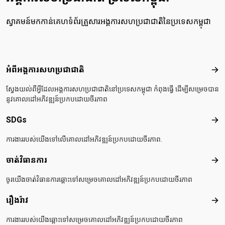
ស្វាគមន៍មកកាន់គេហទំព័រគ្រួសារអង្គការសហប្រជាជាតិនៃប្រទេសកម្ពុជា
Footer menu
អំពីអង្គការសហប្រជាជាតិ
អំពី
ស្វែងយល់ពីអ្វីដែលអង្គការសហប្រជាជាតិនៅប្រទេសកម្ពុជា កំពុងធ្វើ ដើម្បីសម្រេចបាន
នូវគោលដៅអភិវឌ្ឍន៍ប្រកបដោយចីរភាព
SDGs
SD
ការងាររបស់យើងទៅលើគោលដៅអភិវឌ្ឍន៍ប្រកបដោយចីរភាព.
ចាត់វិធានការ
ចាត់
ចូរយើងចាត់វិធានការឆ្ពោះទៅសម្រេចគោលដៅអភិវឌ្ឍន៍ប្រកបដោយចីរភាព
រឿងរ៉ាវ
រឿងរ៉
ការងាររបស់យើងឆ្ពោះទៅសម្រេចគោលដៅអភិវឌ្ឍន៍ប្រកបដោយចីរភាព