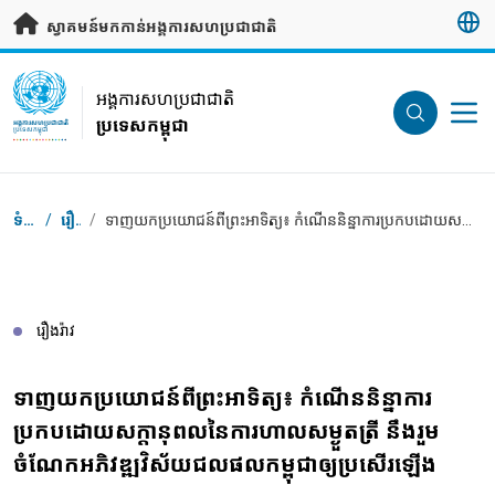
រំលងទៅមាតិកាសំខាន់
ស្វាគមន៍មកកាន់អង្គការសហប្រជាជាតិ
UN Logo
អង្គការសហប្រជាជាតិ
ប្រទេសកម្ពុជា
អង្គការសហប្រជាជាតិ
ប្រទេសកម្ពុជា
Breadcrumb
ទំព័រដើម
/
រឿងរ៉ាវ
/
ទាញយកប្រយោជន៍ពីព្រះអាទិត្យ៖ កំណើននិន្នាការប្រកបដោយសក្តានុពលនៃការហាលសម្ងួតត្រី នឹងរួមចំណែកអភិវឌ្ឍវិស័យជលផលកម្ពុជាឲ្យប្រសើរឡើង
រឿងរ៉ាវ
ទាញយកប្រយោជន៍ពីព្រះអាទិត្យ៖ កំណើននិន្នាការ
ប្រកបដោយសក្តានុពលនៃការហាលសម្ងួតត្រី នឹងរួម
ចំណែកអភិវឌ្ឍវិស័យជលផលកម្ពុជាឲ្យប្រសើរឡើង