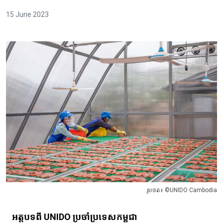
15 June 2023
រូបថត៖ ©UNIDO Cambodia
អត្តបទពី UNIDO ប្រចាំប្រទេសកម្ពុជា