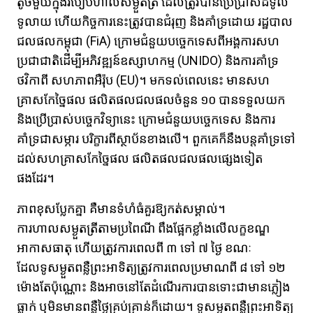
តូចមួយក្នុងរបៀបហាលសម្ងួតត្រី ដែលត្រូវបានប្រើប្រាស់ដ៏ទូលំ
ទូលាយ ហើយកិច្ចការនេះត្រូវបានជំរុញ និងគាំទ្រដោយ រដ្ឋបាល
ជលផលកម្ពុជា (FiA) ក្រោមជំនួយបច្ចេកទេសពីអង្គការសហ
ប្រជាជាតិដើម្បីអភិវឌ្ឍន៍ឧស្សាហកម្ម​ (UNIDO) និងការគាំទ្រ
ថវិកាពី សហភាពអឺរ៉ុប (EU)។ មកទល់ពេលនេះ មានសហ
គ្រាសកែច្នៃផល ផលិតផលជលផលចំនួន ១០ បានទទួលយក
និងប្រើប្រាស់បច្ចេកវិទ្យានេះ ក្រោមជំនួយបច្ចេកទេស និងការ
គាំទ្រជាសម្ភារ បរិក្ខារពីស្ថាប័នខាងលើ។ ពួកគេក៏នឹងបន្តគាំទ្រទៅ
ដល់សហគ្រាសកែច្នៃផល ផលិតផលជលផលផ្សេងទៀត
ផងដែរ។
ភាពខុសប្លែកគ្នា គឺមានទំហំធំគួរឱ្យកត់សម្គាល់។
ការហាលសម្ងួតត្រីតាមប្រពៃណី ពឹងផ្អែកខ្លាំងលើលក្ខខណ្ឌ
អាកាសធាតុ ហើយត្រូវការពេលពី ៣ ទៅ ៧ ថ្ងៃ​ ខណៈ
ដែលទូសម្ងួតពន្លឺព្រះអាទិត្យត្រូវការពេលប្រមាណពី ៨ ទៅ ១២
ម៉ោងតែប៉ុណ្ណោះ និងអាចនៅតែដំណើរការបានទោះជាមានភ្លៀង
ធ្លាក់ ឬមិនមានពន្លឺថ្ងៃគ្រប់គ្រាន់ក៏ដោយ។​ ទូសម្ងួតពន្លឺព្រះអាទិត្យ