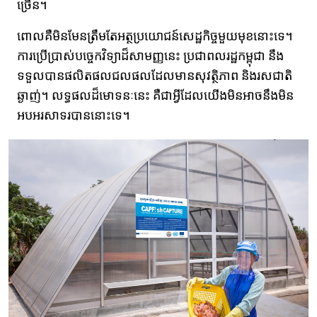
ច្រើន។
ពោលគឺមិនមែនត្រឹមតែអត្ថប្រយោជន៍សេដ្ឋកិច្ចមួយមុខនោះទេ។
ការប្រើប្រាស់បច្ចេកវិទ្យាដ៏សាមញ្ញនេះ ប្រជាពលរដ្ឋកម្ពុជា​ នឹ​ង
ទទួលបានផលិតផលជលផលដែលមានសុវត្ថិភាព និងរសជាតិ
ឆ្ងាញ់។ លទ្ធផលដ៏មោទនៈនេះ គឺជាអ្វីដែលយើងមិនអាចនឹងមិន
អបអរសាទរបាននោះទេ។