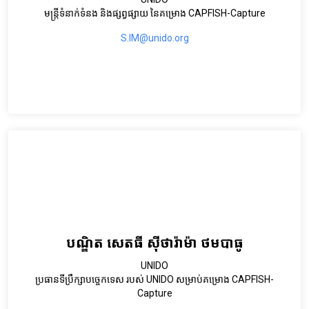
មន្ត្រីទំនាក់ទំនង និងផ្សព្វផ្សាយ នៃគម្រោង CAPFISH-Capture
S.IM@unido.org
បណ្ឌិត សេតធី ស៊ីថារ៉ាម៉ា ថមបាធូ
UNIDO
ប្រធានទីប្រឹក្សាបច្ចេកទេស របស់ UNIDO សម្រាប់គម្រោង CAPFISH-
Capture