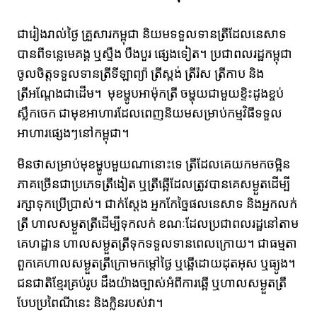
ជារៀងរាល់ថ្ងៃ គ្រួសារកម្ពុជា និយមទទួលទានត្រីដែលនេសាទ
បានពីទន្លេមេគង្គ ឬស្ទឹង បឹងបួរ ផ្សេងទៀត។ ប្រជាពលរដ្ឋកម្ពុជា
ចូលចិត្តទទួលទានត្រីទីឡាព្យ៉ា ត្រីស្ពង់ ត្រីរ៉ស ត្រីកាប និង
ត្រីអណ្តែងជាដើម។ មុខម្ហូបអាម៉ុកត្រី ចម្ហុយជាមួយខ្ទិះដូងខ្ចប់
ស្លឹកចេក ជាមុខអាហារដែលពេញនិយមសម្រាប់កម្មវិធីទទួល
អាហារផ្សេងៗនៅកម្ពុជា។
មិនថាសម្រាប់មុខម្ហូបមួយណានោះទេ​​ ត្រីដែលគេយកមកចម្អិន
ភាគច្រើនជាប្រភេទត្រីងៀត ឬត្រីឆ្អើដែលត្រូវបានគេសម្ងួតដើម្បី
រក្សាទុកប្រើប្រាស់។ ជាក់ស្តែង អ្នកកែច្នៃផលនេសាទ និងអ្នកលក់
ត្រី ហាលសម្ងួតត្រីដើម្បីទុកលក់ ខណៈដែលប្រជាពលរដ្ឋនៅតាម
គេហដ្ឋាន​ ហាលសម្ងួតត្រីទុកទទួលទានពេលក្រោយ។ ជាធម្មតា
ពួកគេហាលសម្ងួតត្រីក្រោមកម្តៅថ្ងៃ ឬឆ្អើដោយដុតអុស ឬ​​ធ្យូង។
ជនជាតិខ្មែរគ្រប់រូប ដឹងយ៉ាងច្បាស់អំពីការឆ្អើ ឬហាលសម្ងួតត្រី
បែបប្រពៃណីនេះ​ និងក្លិនរបស់វា។​