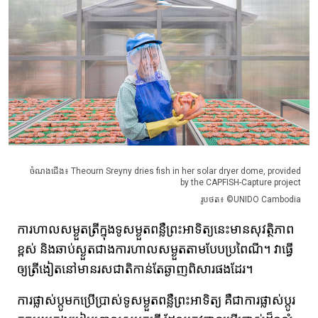
ចំណងជើង៖ Theourn Sreyny dries fish in her solar dryer dome, provided
by the CAPFISH-Capture project
រូបថត៖ ©UNIDO Cambodia
ការហាលសម្ងួតត្រីក្នុងទូសម្ងួតពន្លឺព្រះអាទិត្យនេះ​មានសុវត្ថិភាព
ខ្ពស់ និងឆាប់ស្ងួតជាងការហាលសម្ងួតតាមបែបប្រពៃណី។​ វាធ្វើ
ឲ្យត្រីងៀតនៅមានរសជាតិកាន់តែឆ្ងាញពិសារផងដែរ។​
ការផ្លាស់ប្តូមកប្រើប្រាស់ទូសម្ងួតពន្លឺព្រះអាទិត្យ គឺជាការផ្លាស់ប្តូរ