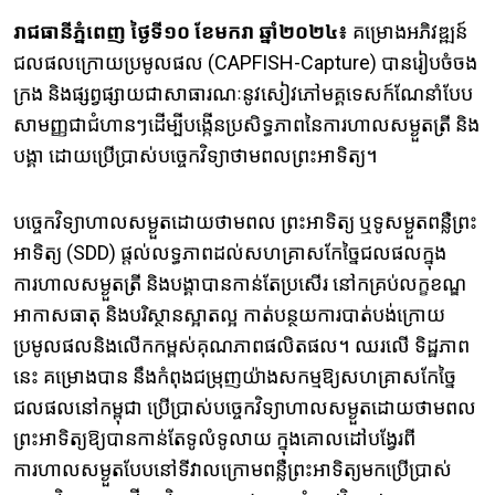
រាជធានីភ្នំពេញ
ថ្ងៃទី១០
ខែមករា
ឆ្នាំ២០២៤
៖
គម្រោងអភិវឌ្ឍន៍
ជលផលក្រោយប្រមូលផល (CAPFISH-Capture) បានរៀបចំចង
ក្រង និងផ្សព្វផ្សាយជាសាធារណៈនូវសៀវភៅមគ្គទេសក៍ណែនាំបែប
សាមញ្ញជាជំហានៗ​ដើម្បីបង្កើនប្រសិទ្ធភាពនៃការហាលសម្ងួតត្រី និង
បង្គា ដោយប្រើប្រាស់បច្ចេកវិទ្យាថាមពលព្រះអាទិត្យ។
បច្ចេកវិទ្យាហាលសម្ងួតដោយថាមពល ព្រះអាទិត្យ ឬទូសម្ងួតពន្លឺព្រះ
អាទិត្យ​ (SDD)​ ផ្តល់លទ្ធភាពដល់សហគ្រាសកែច្នៃជលផលក្នុង
ការហាលសម្ងួតត្រី និងបង្គាបានកាន់តែប្រសើរ នៅកគ្រប់លក្ខខណ្ឌ
អាកាសធាតុ និងបរិស្ថានស្អាតល្អ កាត់បន្ថយការបាត់បង់ក្រោយ
ប្រមូលផលនិងលើកកម្ពស់គុណភាពផលិតផល។ ឈរលើ ទិដ្ឋភាព​
នេះ គម្រោងបាន នឹងកំពុងជម្រុញយ៉ាងសកម្មឱ្យសហគ្រាសកែច្នៃ
ជលផលនៅកម្ពុជា ប្រើប្រាស់បច្ចេកវិទ្យាហាលសម្ងួតដោយថាមពល
ព្រះអាទិត្យឱ្យបានកាន់តែទូលំទូលាយ ក្នុងគោលដៅ​បង្វែរពី
ការហាលសម្ងួត​បែបនៅទីវាលក្រោមពន្លឺព្រះអាទិត្យមកប្រើប្រាស់