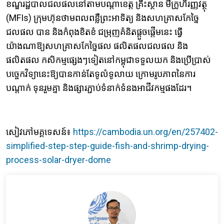
ខណ្ឌរដ្ឋបាលជលផលនៅតាមបណ្តាខេត្ត គ្រឹះស្ថាន មីក្រូហិរញ្ញវត្ថុ ​
(MFIs) ក្រុមហ៊ុនថាមពលពន្លឺព្រះអាទិត្យ និងសហគ្រាសកែច្នៃ
ជលផល បាន និងកំពុងខិតខំ ជម្រុញគំនិតផ្តួចផ្តើមនេះ ធ្វើ
យ៉ាងណាឱ្យសហគ្រាសកែច្នៃផល ផលិតផលជលផល និង
ផលិតផល កសិកម្មផ្សេងៗទៀតនៅកម្ពុជាទទួលយក និងប្រើប្រាស់
បច្ចេកវិទ្យានេះឱ្យបានកាន់តែទូលំទូលាយ ក្រោមរូបភាពនៃការ
បណ្តាក់ ទុនរួមគ្នា និងផ្សារភ្ជាប់ទំនាក់ទំនងអាជីវកម្មផងដែរ។
សៀវភៅមគ្គទេស​ន៍៖
https://cambodia.un.org/en/257402-
simplified-step-step-guide-fish-and-shrimp-drying-
process-solar-dryer-dome