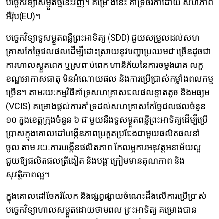
បច្ចេកវិទ្យាសម្ងួតថ្មីនេះវិញ។ គម្រោងនេះ គាំទ្រថវិកាដោយ សហភាព
អឺរ៉ុប(EU)។
បច្ចេកវិទ្យាទូសម្ងួតពន្លឺព្រះអាទិត្យ (SDD) ជួយសម្រួលដល់សហ
គ្រាសកែច្នៃជលផលដើម្បីដោះស្រាយនូវបញ្ហាប្រឈមជាច្រើនដូចជា
ការ​ហាលស្ងួតពេក ឬស្រពាប់ពេក ហានិភ័យនៃការចម្លងរោគ លក្ខ
ខណ្ឌអាកាសធាតុ មិនអំណោយផល​ និងការប្រើប្រាស់កម្លាំងពលកម្ម
ច្រើន។ តាមរយៈកម្មវិធីគាំទ្រសហគ្រាសជលផល​ខ្នាតតូច និងមធ្យម
(VCIS) គម្រោងផ្តល់ការគាំទ្រដល់សហគ្រាសកែច្នៃជលផល​ចំនួន
១០ ក្នុងខេត្តក្រុងចំនួន ៦ ​ជាមួយនឹងទូសម្ងួតពន្លឺព្រះអាទិត្យដើម្បីប្រើ
ប្រាស់ក្នុងគោលដៅបង្កើនភាពប្រកួតប្រជែងជាមួយផលិតផលនាំ
ចូល តាម រយៈការ​បង្កើនផលិត​ភាព កែលម្អការអនុវត្តអនាម័យល្អ
ជួយឱ្យផលិតផលត្រីងៀត និងបង្គាក្រៀមមានគុណភាព និង
សុវត្ថិភាពល្អ។
ក្នុងគោលដៅចែករំលែក និងផ្សព្វផ្សាយចំណេះដឹងលើការប្រើប្រាស់
បច្ចេកវិទ្យាហាលសម្ងួតដោយថាមពល ព្រះអាទិត្យ គម្រោងបាន