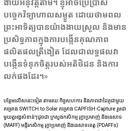
ងាយអនុវត្តតាម។ ខ្ញុំអាចប្រើប្រាស់
បច្ចេកវិទ្យាហាលសម្ងួត ដោយថាមពល
ព្រះអាទិត្យបានយ៉ាងងាយស្រួល​ និងមាន
ប្រសិទ្ធភាពក្នុងការបង្កើនគុណភាព
ផលិតផលត្រីងៀត ដែលជាលទ្ធផលវា​
បង្កើនទំនុកចិត្តរបស់អតិថិជន និងការ
លក់ផងដែរ​។»​
បន្ថែមលើសនេះទៀត តាមរយៈកិច្ចសហការ និងភាពជាដៃគូជាមួយ
គម្រោង SWITCH to Solar គម្រោង CAPFISH-Capture រួមជា
មួយតួអង្គសំខាន់ៗ​ដូចជា ក្រសួងកសិកម្ម រុក្ខាប្រមាញ់ និងនេសាទ
(MAFF) មន្ទីរកសិកម្ម រុក្ខាប្រមាញ់ និងនេសាទខេត្ត (PDAFFs)