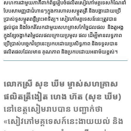
សហការជាមួយភាគីពាក់ព័ន្ធរៀបចំផលិតសៀវភៅ​មគ្គទេសក៍ណែនាំ
បែបសាមញ្ញជា​ជំហានៗក្នុងការហាលសម្ងួតត្រី និងបង្គាដោយប្រើ
ប្រាស់ទូសម្ងួតពន្លឺព្រះអាទិត្យ។ សៀវភៅមគ្គទេសន៍នេះត្រូវបាន
ផ្តល់ជូន និងចែករំលែកជាមួយសហគ្រាសកែច្នៃជលផល និងតួអង្គ
ក្នុងខ្សែចង្វាក់តម្លៃជលផលក្រោយប្រមូល ផល ដើម្បីមានលទ្ធភាព
ប្រើប្រាស់បច្ចេកវិទ្យានេះប្រកបដោយប្រសិទ្ធភាព និងទទួលបាន
ផលិតផលដែលមាន គុណភាព និងប្រកបដោយអនាម័យខ្ពស់។
លោកស្រី
សុខ
ឃីម
ម្ចាស់សហគ្រាស
ផលិតត្រីងៀ
ត
ហេង
ហ៊ត
(
សុខ
ឃីម
)
នៅខេត្តសៀមរាបបាន បញ្ជាក់ថា ​
«សៀវភៅមគ្គទេសក៍នេះងាយយល់ និង