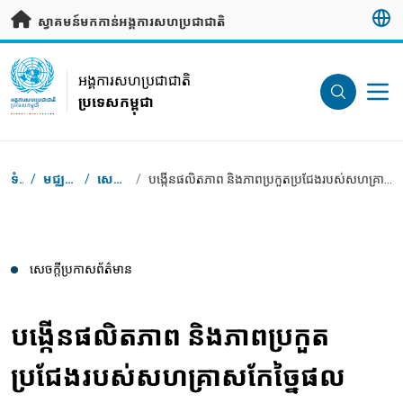
រំលងទៅមាតិកាសំខាន់
ស្វាគមន៍មកកាន់អង្គការសហប្រជាជាតិ
UN Logo
អង្គការសហប្រជាជាតិ
ប្រទេសកម្ពុជា
អង្គការសហប្រជាជាតិ
ប្រទេសកម្ពុជា
Breadcrumb
ទំព័រដើម
/
មជ្ឈមណ្ឌលសារព័ត៌មាន
/
សេចក្តី​ប្រកាស​ព័ត៌មាន
/
បង្កើនផលិតភាព និងភាពប្រកួតប្រជែងរបស់សហគ្រាសកែច្នៃផល ផលិតផលជលផល ខ្នាតតូច និងមធ្យមនៅកម្ពុជា តាមរយៈការពង្រឹងការប្រើប្រាស់បច្ចេកវិទ្យាសម្ងួតដោយថាមពលព្រះអាទិត្យ
សេចក្តី​ប្រកាស​ព័ត៌មាន
បង្កើនផលិតភាព និងភាពប្រកួត
ប្រជែងរបស់សហគ្រាសកែច្នៃផល