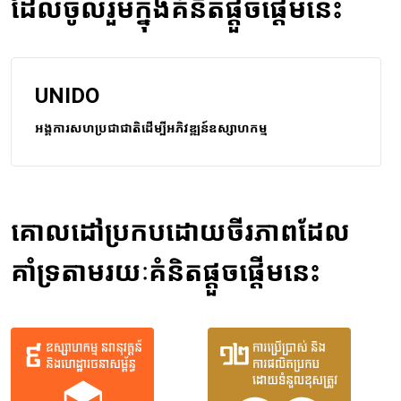
ដែលចូលរួមក្នុងគំនិតផ្តួចផ្តើមនេះ
UNIDO
អង្គការសហប្រជាជាតិដើម្បីអភិវឌ្ឍន៍ឧស្សាហកម្ម
គោលដៅប្រកបដោយចីរភាពដែល
គាំទ្រតាមរយៈគំនិតផ្តួចផ្តើមនេះ