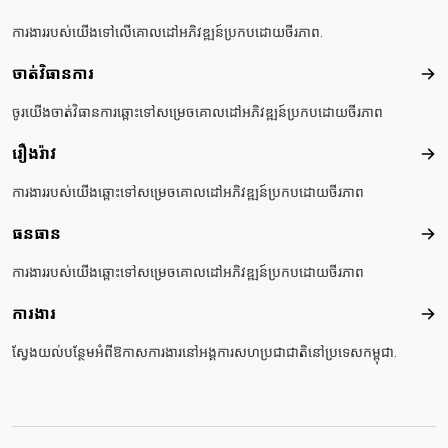
ការងាររបស់យើងទៅលើគោលដៅអភិវឌ្ឍន៍ប្រកបដោយចីរភាព.
ចាត់វិធានការ
ចាត់
ចូរយើងចាត់វិធានការឆ្ពោះទៅសម្រេចគោលដៅអភិវឌ្ឍន៍ប្រកបដោយចីរភាព
រឿងរ៉ាវ
រឿងរ៉
ការងាររបស់យើងឆ្ពោះទៅសម្រេចគោលដៅអភិវឌ្ឍន៍ប្រកបដោយចីរភាព
ធនធាន
ធនធ
ការងាររបស់យើងឆ្ពោះទៅសម្រេចគោលដៅអភិវឌ្ឍន៍ប្រកបដោយចីរភាព
ការងារ
ការង
ស្វែងយល់បន្ថែមអំពីឱកាសការងារនៅអង្គការសហប្រជាជាតិនៅប្រទេសកម្ពុជា.