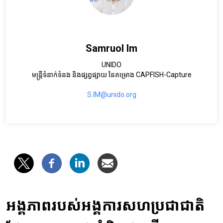
Samruol Im
UNIDO
មន្ត្រីទំនាក់ទំនង និងផ្សព្វផ្សាយ នៃគម្រោង CAPFISH-Capture
S.IM@unido.org
អង្គភាពរបស់អង្គការសហប្រជាជាតិ