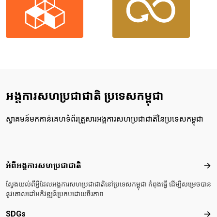
អង្គការសហប្រជាជាតិ ប្រទេសកម្ពុជា
ស្វាគមន៍មកកាន់គេហទំព័រគ្រួសារអង្គការសហប្រជាជាតិនៃប្រទេសកម្ពុជា
Footer menu
អំពីអង្គការសហប្រជាជាតិ
អំពី
ស្វែងយល់ពីអ្វីដែលអង្គការសហប្រជាជាតិនៅប្រទេសកម្ពុជា កំពុងធ្វើ ដើម្បីសម្រេចបាន
នូវគោលដៅអភិវឌ្ឍន៍ប្រកបដោយចីរភាព
SDGs
SD