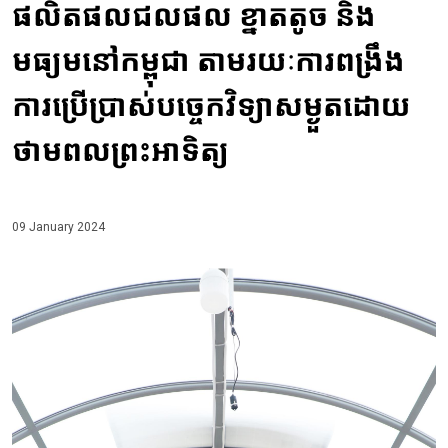
ផលិតផលជលផល ខ្នាតតូច និង
មធ្យមនៅកម្ពុជា តាមរយៈការពង្រឹង
ការប្រើប្រាស់បច្ចេកវិទ្យាសម្ងួតដោយ
ថាមពលព្រះអាទិត្យ
09 January 2024