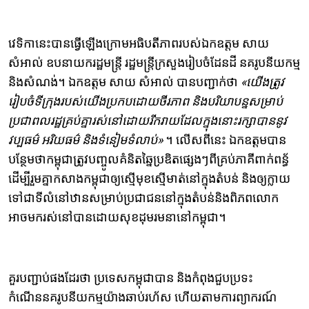
វេទិកានេះបានធ្វើឡើងក្រោមអធិបតីភាពរបស់ឯកឧត្តម សាយ
សំអាល់ ឧបនាយករដ្ឋមន្ត្រី រដ្ឋមន្ត្រីក្រសួងរៀបចំដែនដី នគរូបនីយកម្ម
និងសំណង់។ ឯកឧត្តម សាយ សំអាល់ បានបញ្ជាក់ថា
«យើងត្រូវ
រៀបចំទីក្រុងរបស់យើងប្រកបដោយចីរភាព និងបរិយាបន្ន​សម្រាប់
ប្រជាពលរដ្ឋគ្រប់គ្នារស់នៅដោយរីករាយដែលក្នុងនោះរក្សាបាននូវ
វប្បធម៌ អរិយធម៌ និងទំនៀមទំលាប់»
។ លើសពីនេះ ឯកឧត្ដមបាន
បន្ថែមថាកម្ពុជាត្រូវបញ្ចូលគំនិតឆ្នៃប្រឌិតផ្សេងៗពីគ្រប់ភាគីពាក់ពន្ធ័
ដើម្បីរួមគ្នាកសាងកម្ពុជាឲ្យស្មើមុខស្មើមាត់នៅក្នុងតំបន់ និងឲ្យក្លាយ
ទៅជាទីលំនៅឋានសម្រាប់ប្រជាជននៅក្នុងតំបន់និងពិភពលោក
អាចមករស់នៅបានដោយសុខដុមរមនានៅកម្ពុជា។
គួរបញ្ជាប់ផងដែរថា ប្រទេសកម្ពុជាបាន និងកំពុងជួបប្រទះ
កំណើននគរូបនីយកម្មយ៉ាងឆាប់រហ័ស ហើយតាមការព្យាករណ៍