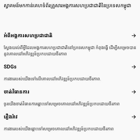
ស្វាគមន៍មកកាន់គេហទំព័រគ្រួសារអង្គការសហប្រជាជាតិនៃប្រទេសកម្ពុជា
Footer menu
អំពីអង្គការសហប្រជាជាតិ
អំពី
ស្វែងយល់ពីអ្វីដែលអង្គការសហប្រជាជាតិនៅប្រទេសកម្ពុជា កំពុងធ្វើ ដើម្បីសម្រេចបាន
នូវគោលដៅអភិវឌ្ឍន៍ប្រកបដោយចីរភាព
SDGs
SD
ការងាររបស់យើងទៅលើគោលដៅអភិវឌ្ឍន៍ប្រកបដោយចីរភាព.
ចាត់វិធានការ
ចាត់
ចូរយើងចាត់វិធានការឆ្ពោះទៅសម្រេចគោលដៅអភិវឌ្ឍន៍ប្រកបដោយចីរភាព
រឿងរ៉ាវ
រឿងរ៉
ការងាររបស់យើងឆ្ពោះទៅសម្រេចគោលដៅអភិវឌ្ឍន៍ប្រកបដោយចីរភាព