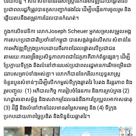
បរិយាបន្ន ។ សារៈសំខាន់នៃវិធីសាស្រ្តនៃការអភិវឌ្ឍដោយផ្តោតលើ
ប្រជាពលរដ្ឋក៏ត្រូវបានគូសបញ្ជាក់ផងដែរ ដើម្បីបង្កើនការចូលរួម​ និង
ឆ្លើយតបនឹងតម្រូវការដែលបានកំណត់។
ក្នុងការបិទវេទិកា លោកJoseph Scheuer អ្នកសម្របសម្រួលអង្គ
ការសហប្រជាជាតិប្រចាំនៅកម្ពុជា បានសង្កត់ធ្ងន់លើសារៈសំខាន់នៃ
ការអភិវឌ្ឍទីក្រុងប្រកបដោយចីរភាពដែលផ្តោតលើប្រជាជន
តាមរយៈការពង្រឹងប្រសិទ្ធភាពភាពជាដៃគូភាគីពាក់ព័ន្ធផ្សេងៗ ដើម្បី
ប្រែក្លាយទីក្រុង និងលំនៅឋានរបស់ប្រជាពលរដ្ឋមានការរីកចម្រើនជា
ដរាបសម្រាប់ទាំងអស់គ្នា។ លោកក៏បានចែករំលែកយុទ្ធសាស្ត្រ
ចំនួនបួនសំខាន់ៗដើម្បីលើកកម្ពស់ទីក្រុងឆ្លាតវៃ បៃតង និរន្តរភាព និង
រួមបញ្ចូលៈ (1) អភិបាលកិច្ច ការរៀបចំផែនការ និងការគ្រប់គ្រង (2)
ហេដ្ឋារចនាសម្ព័ន្ធ និងសេវាកម្មដែលធន់នឹងការប្រែប្រួលអាកាសធាតុ
(3) ដីធ្លី និងលំនៅឋានដែលមានតម្លៃសមរម្យ និង (4) ទីក្រុង
ប្រកបដោយភាពច្នៃប្រឌិត និងទិន្នន័យឆ្លាតវៃ។