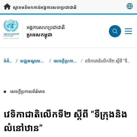
រំលងទៅមាតិកាសំខាន់
ស្វាគមន៍មកកាន់អង្គការសហប្រជាជាតិ
UN Logo
អង្គការសហប្រជាជាតិ
ប្រទេសកម្ពុជា
អង្គការសហប្រជាជាតិ
ប្រទេសកម្ពុជា
Breadcrumb
ទំព័រដើម
/
មជ្ឈមណ្ឌលសារព័ត៌មាន
/
សេចក្តី​ប្រកាស​ព័ត៌មាន
/
វេទិកាជាតិលើកទី២ ស្តីពី “ទីក្រុងនិងលំនៅឋាន”
សេចក្តី​ប្រកាស​ព័ត៌មាន
វេទិកាជាតិលើកទី២ ស្តីពី “ទីក្រុងនិង
លំនៅឋាន”