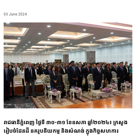
03 June 2024
រាជធានីភ្នំពេញ ថ្ងៃទី ៣០-៣១ ខែឧសភា ឆ្នាំ២០២៤៖ ក្រសួង
រៀបចំដែនដី នគរូបនីយកម្ម និងសំណង់ ក្នុងកិច្ចសហការ