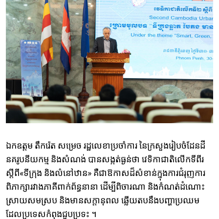
ឯកឧត្ដម តឹករ៉េត សម្រេច រដ្ឋលេខាប្រចាំការ នៃក្រសួងរៀបចំដែនដី
នគរូបនីយកម្ម និងសំណង់ បានសង្កត់ធ្ងន់ថា វេទិកាជាតិលើកទីពីរ
ស្ដីពី«ទីក្រុង និងលំនៅឋាន» គឺជាឱកាសដ៏សំខាន់ក្នុងការជំរុញការ
ពិភាក្សារវាងភាគីពាក់ព័ន្ធនានា ដើម្បីពិចារណា និងកំណត់ដំណោះ
ស្រាយសមស្រប និងមានសក្តានុពល ឆ្លើយតបនឹងបញ្ហាប្រឈម
ដែលប្រទេសកំពុងជួបប្រទះ ។