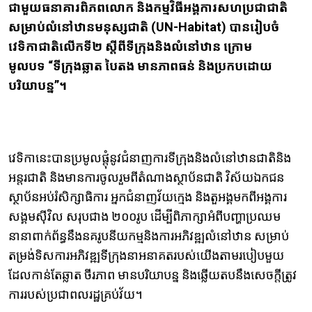
ជាមួយធនាគារពិភពលោក និងកម្មវិធីអង្គការសហប្រជាជាតិ
សម្រាប់លំនៅឋានមនុស្សជាតិ (UN-Habitat) បានរៀបចំ
វេទិកាជាតិលើកទី២ ស្តីពីទីក្រុងនិងលំនៅឋាន ក្រោម
មូលបទ “ទីក្រុង​ឆ្លាត បៃតង មានភាពធន់ និង​ប្រកប​ដោយ
បរិយាបន្ន”។
វេទិកានេះបានប្រមូលផ្តុំនូវជំនាញការទីក្រុងនិងលំនៅឋានជាតិនិង
អន្តរជាតិ និងមានការចូលរួមពីតំណាងស្ថាប័នជាតិ វិស័យឯកជន​
ស្ថាប័នអប់រំសិក្សាធិការ អ្នកជំនាញវ័យក្មេង និងតួអង្គមកពីអង្គការ
សង្គមស៊ីវិល សរុបជាង ២០០រូប ដើម្បីពិភាក្សាអំពីបញ្ហាប្រឈម
នានាពាក់ព័ន្ធនឹងនគរូបនីយកម្មនិងការអភិវឌ្ឍលំនៅឋាន សម្រាប់
តម្រង់ទិសការអភិវឌ្ឍទីក្រុងនាអនាគតរបស់យើងតាមរបៀបមួយ
ដែលកាន់តែឆ្លាត ចីរភាព មានបរិយាបន្ន និងឆ្លើយតបនឹងសេចក្តីត្រូវ
ការរបស់ប្រជាពលរដ្ឋគ្រប់វ័យ។