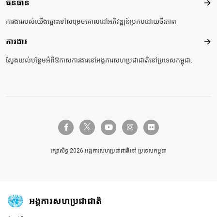
ធនធាន
ធនធ
ការងាររបស់យើងឆ្ពោះទៅសម្រេចគោលដៅអភិវឌ្ឍន៍ប្រកបដោយចីរភាព
ការងារ
ការង
ស្វែងយល់បន្ថែមអំពីឱកាសការងារនៅអង្គការសហប្រជាជាតិនៅប្រទេសកម្ពុជា.
twitter-x
facebook-f
youtube
instagram
flickr
រក្សាសិទ្ធ 2026 អង្គការសហប្រជាជាតិនៅ ប្រទេសកម្ពុជា
អង្គការសហប្រជាជាតិ