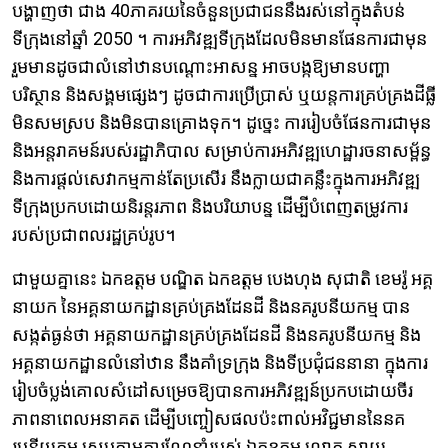
បង្ហាញថា ជាង 40ភាគរយនៃចំនួនប្រជាជននឹងរស់នៅក្នុងតំបន់
ទីក្រុងនៅឆ្នាំ 2050 ។ ការអភិវឌ្ឍទីក្រុងដែលមិនមានផែនការជាមុន
រួមមានដូចជាលំនៅឋានបណ្ដោះអាសន្ន អាចបង្កឱ្យមានបញ្ហា
បរិស្ថាន និងសង្គមផ្សេងៗ ដូចជាការប្រើប្រាស់ ឬយន្តការគ្រប់គ្រងដីធ្លី
មិនសមស្រប និងមិនបានគ្រោងទុក។ ដូច្នេះ ការរៀបចំផែនការជាមុន
និងអន្តរាគមន៍របស់រដ្ឋាភិបាល សម្រាប់ការអភិវឌ្ឍហេដ្ឋារចនាសម្ព័ន្ធ
និងការផ្ដល់សេវាកម្មកាន់តែប្រសើរ នឹងក្លាយជាគន្លឹះក្នុងការអភិវឌ្ឍ
ទីក្រុងប្រកបដោយនិរន្តរភាព និងបរិយាបន្ន ដើម្បីបំពេញតម្រូវការ
របស់ប្រជាពលរដ្ឋគ្រប់រូប។
ជាមួយគ្នានេះ ឯកឧត្ដម បណ្ឌិត ឯកឧត្តម បេងហុង សុជាតិ ខេមរ៉ូ អគ្គ
នាយក នៃអគ្គនាយកដ្ឋានគ្រប់គ្រងដែនដី និងនគរូបនីយកម្ម បាន
សង្កត់ធ្ងន់ថា អគ្គនាយកដ្ឋានគ្រប់គ្រងដែនដី និងនគរូបនីយកម្ម និង
អគ្គនាយកដ្ឋានលំនៅឋាន នឹងគាំទ្រក្រុង និងទីប្រជុំជននានា ក្នុងការ
រៀបចំប្លង់គោលសំដៅសម្រេចឱ្យបានការអភិវឌ្ឍន៍ប្រកបដោយចីរ
ភាពនាពេលអនាគត ដើម្បីបញ្ចៀសផលប៉ះពាល់អវិជ្ជមាននៃនគ
រូបនីយកម្ម ​ស្រប​តាម​ការ​ណែនាំ​របស់ ឯកឧត្តម លោក សាយ