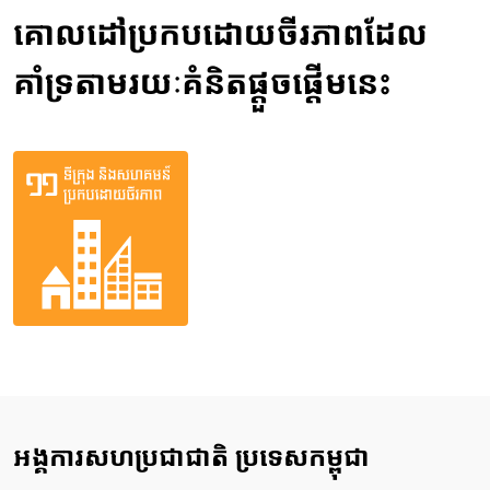
គោលដៅប្រកបដោយចីរភាពដែល
គាំទ្រតាមរយៈគំនិតផ្តួចផ្តើមនេះ
អង្គការសហប្រជាជាតិ ប្រទេសកម្ពុជា