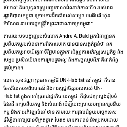
សំអាល់ និងយុទ្ធសាស្ត្របញ្ចកោណដំណាក់កាលទី១ របស់រាជ
រដ្ឋាភិបាលកម្ពុជា ក្រោមការដឹកនាំរបស់សម្តេច បវរ​ធីបតី ហ៊ុន
ម៉ាណែត នាយករដ្ឋមន្ត្រីនៃព្រះរាជាណាចក្រកម្ពុជា។
តាមរយៈបទបង្ហាញរបស់លោក Andre A. Bald អ្នកជំនាញនគ
រូបនីយកម្មរបស់ធនាគារពិភពលោក បានបានសង្កត់ធ្ងន់ថា នគ
រូបនីយកម្មអាចដើរតួនាទីវិជ្ជមានក្នុងការជំរុញការអភិវឌ្ឍសេដ្ឋកិច្ច និង
សង្គម ប្រសិនបើមានការគ្រប់គ្រងល្អ និងការចូលរួមពីភាគីពាក់ព័ន្ធ
គ្រប់គ្រាន់។
លោក សុខ វណ្ណា ប្រធានកម្មវិធី UN-Habitat នៅកម្ពុជា ក៏បាន
ចែករំលែកបទពិសោធន៍ និងការប្តេជ្ញាចិត្តរបស់របស់ UN-
Habitat ក្នុងការគាំទ្ររាជរដ្ឋាភិបាលកម្ពុជា ក៏ដូចជាក្រសួងរៀបចំ
ដែនដី នគរូបនីយកម្ម និងសំណង់ ដើម្បីដោះស្រាយបញ្ហានគរូបនីយ
កម្ម និងការអភិវឌ្ឍលំនៅឋាន តាមរយៈការផ្តល់ជំនួយបច្ចេកទេស
ដើម្បីធានាឱ្យបានទីក្រុង​ឆ្លាត បៃតង មានភាពធន់ និង​ប្រកប​ដោយ