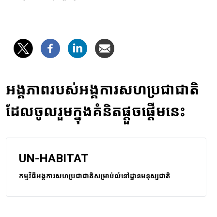
អង្គភាពរបស់អង្គការសហប្រជាជាតិ
ដែលចូលរួមក្នុងគំនិតផ្តួចផ្តើមនេះ
UN-HABITAT
កម្មវិធីអង្គការសហប្រជាជាតិសម្រាប់លំនៅដ្ឋានមនុស្សជាតិ