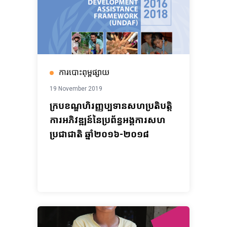
ការបោះពុម្ពផ្សាយ
19 November 2019
ក្របខណ្ឌហិរញ្ញប្បទានសហប្រតិបត្តិ
ការអភិវឌ្ឍន៍នៃប្រព័ន្ធអង្គការសហ
ប្រជាជាតិ ឆ្នាំ២០១៦-២០១៨