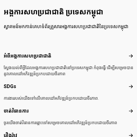
អង្គការសហប្រជាជាតិ ប្រទេសកម្ពុជា
ស្វាគមន៍មកកាន់គេហទំព័រគ្រួសារអង្គការសហប្រជាជាតិនៃប្រទេសកម្ពុជា
Footer menu
អំពីអង្គការសហប្រជាជាតិ
អំពី
ស្វែងយល់ពីអ្វីដែលអង្គការសហប្រជាជាតិនៅប្រទេសកម្ពុជា កំពុងធ្វើ ដើម្បីសម្រេចបាន
នូវគោលដៅអភិវឌ្ឍន៍ប្រកបដោយចីរភាព
SDGs
SD
ការងាររបស់យើងទៅលើគោលដៅអភិវឌ្ឍន៍ប្រកបដោយចីរភាព.
ចាត់វិធានការ
ចាត់
ចូរយើងចាត់វិធានការឆ្ពោះទៅសម្រេចគោលដៅអភិវឌ្ឍន៍ប្រកបដោយចីរភាព
រឿងរ៉ាវ
រឿងរ៉