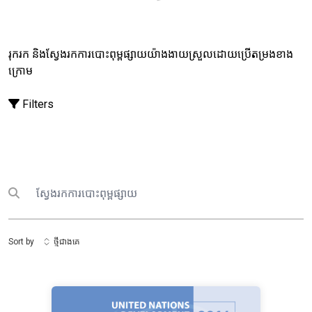
រុករក និងស្វែងរកការបោះពុម្ពផ្សាយយ៉ាងងាយស្រួលដោយប្រើតម្រងខាង
ក្រោម
Filters
ស្វែងរក
Submit search
Sort by
ថ្មីជាងគេ