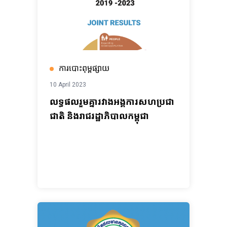
ការបោះពុម្ពផ្សាយ
10 April 2023
លទ្ធផលរួមគ្នារវាងអង្គការសហប្រជា
ជាតិ និងរាជរដ្ឋាភិបាលកម្ពុជា