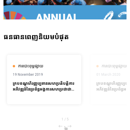
ធនធានពេញនិយមបំផុត
ការបោះពុម្ពផ្សាយ
ការបោះពុម្ពផ្សាយ
19 November 2019
01 March 2020
ក្របខណ្ឌហិរញ្ញប្បទានសហប្រតិបត្តិការ
ក្រប​ខណ្ឌ​ហិរញ្ញប្បទ
អភិវឌ្ឍន៍នៃប្រព័ន្ធអង្គការសហប្រជាជាតិ
អភិវឌ្ឍន៍​នៃ​ប្រព័ន្ធ​
ឆ្នាំ២០១៦-២០១៨
ឆ្នាំ២០១៩-២០២៣
1
/
5