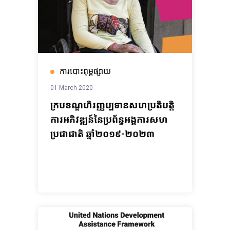
ការបោះពុម្ពផ្សាយ
01 March 2020
ក្រប​ខណ្ឌ​ហិរញ្ញប្បទាន​សហប្រតិបត្តិ
ការអភិវឌ្ឍន៍​នៃ​ប្រព័ន្ធ​អង្គការ​សហ
ប្រជាជាតិ ឆ្នាំ២០១៩-២០២៣