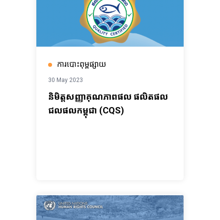
ការបោះពុម្ពផ្សាយ
30 May 2023
និមិត្តសញ្ញាគុណភាពផល ផលិតផល
ជលផលកម្ពុជា (CQS)