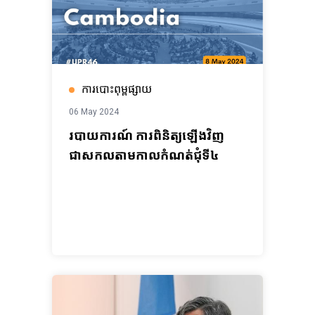
ការបោះពុម្ពផ្សាយ
06 May 2024
របាយការណ៍ ការពិនិត្យឡើងវិញ
ជាសកលតាមកាលកំណត់ជុំទី៤