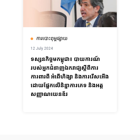
ការបោះពុម្ពផ្សាយ
12 July 2024
ទស្សនកិច្ចមកម្ពុជា៖ បាយការណ៍
របស់អ្នកជំនាញឯករាជ្យស្តីពីការ
ការពារពី អំពើហិង្សា និងការរើសអើង
ដោយផ្នែកលើនិន្នាការភេទ និងអត្ត
សញ្ញាណយេនឌ័រ