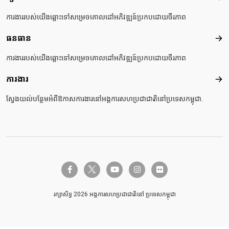
ការងាររបស់យើងឆ្ពោះទៅសម្រេចគោលដៅអភិវឌ្ឍន៍ប្រកបដោយចីរភាព
ធនធាន
ធនធ
ការងាររបស់យើងឆ្ពោះទៅសម្រេចគោលដៅអភិវឌ្ឍន៍ប្រកបដោយចីរភាព
ការងារ
ការង
ស្វែងយល់បន្ថែមអំពីឱកាសការងារនៅអង្គការសហប្រជាជាតិនៅប្រទេសកម្ពុជា.
twitter-x
facebook-f
youtube
instagram
flickr
រក្សាសិទ្ធ 2026 អង្គការសហប្រជាជាតិនៅ ប្រទេសកម្ពុជា