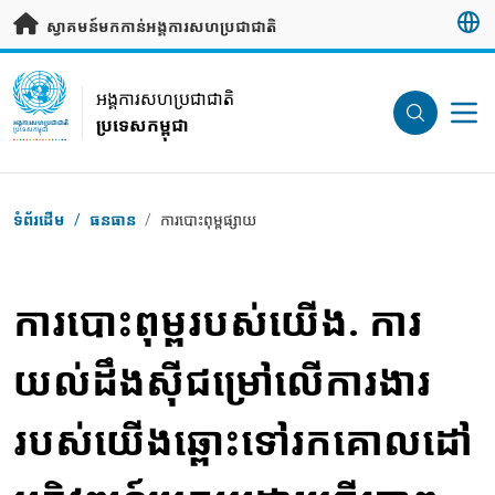
រំលងទៅមាតិកាសំខាន់
ស្វាគមន៍មកកាន់អង្គការសហប្រជាជាតិ
UN Logo
អង្គការសហប្រជាជាតិ
ប្រទេសកម្ពុជា
អង្គការសហប្រជាជាតិ
ប្រទេសកម្ពុជា
Breadcrumb
ទំព័រដើម
/
ធនធាន
/
ការបោះពុម្ពផ្សាយ
ការបោះពុម្ពរបស់យើង. ការ
យល់ដឹងស៊ីជម្រៅលើការងារ
របស់យើងឆ្ពោះទៅរកគោលដៅ