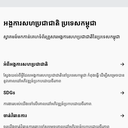
អង្គការសហប្រជាជាតិ ប្រទេសកម្ពុជា
ស្វាគមន៍មកកាន់គេហទំព័រគ្រួសារអង្គការសហប្រជាជាតិនៃប្រទេសកម្ពុជា
Footer menu
អំពីអង្គការសហប្រជាជាតិ
អំពី
ស្វែងយល់ពីអ្វីដែលអង្គការសហប្រជាជាតិនៅប្រទេសកម្ពុជា កំពុងធ្វើ ដើម្បីសម្រេចបាន
នូវគោលដៅអភិវឌ្ឍន៍ប្រកបដោយចីរភាព
SDGs
SD
ការងាររបស់យើងទៅលើគោលដៅអភិវឌ្ឍន៍ប្រកបដោយចីរភាព.
ចាត់វិធានការ
ចាត់
ចូរយើងចាត់វិធានការឆ្ពោះទៅសម្រេចគោលដៅអភិវឌ្ឍន៍ប្រកបដោយចីរភាព