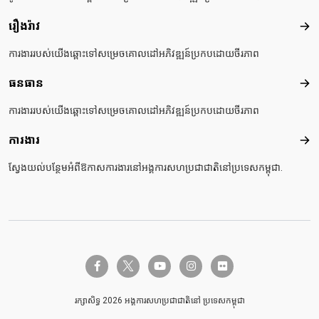
រឿងរ៉ាវ
រឿងរ៉
ការងាររបស់យើងឆ្ពោះទៅសម្រេចគោលដៅអភិវឌ្ឍន៍ប្រកបដោយចីរភាព
ធនធាន
ធនធ
ការងាររបស់យើងឆ្ពោះទៅសម្រេចគោលដៅអភិវឌ្ឍន៍ប្រកបដោយចីរភាព
ការងារ
ការង
ស្វែងយល់បន្ថែមអំពីឱកាសការងារនៅអង្គការសហប្រជាជាតិនៅប្រទេសកម្ពុជា.
twitter-x
facebook-f
youtube
instagram
flickr
រក្សាសិទ្ធ 2026 អង្គការសហប្រជាជាតិនៅ ប្រទេសកម្ពុជា