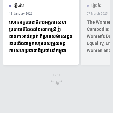
រឿងរ៉ាវ
រឿងរ៉ាវ
13 January 2026
07 March 2025
លោកអគ្គលេខាធិការអង្គការសហ
The Women W
ប្រជាជាតិតែងតាំងលោកស្រី វ្ល៉ា
Cambodia: International
ដាន់កា អាន់ឌ្រេវ៉ា ពីប្រទេសម៉ាសេដូន
Women’s Day
ខាងជើងជាអ្នកសម្របសម្រួលអង្គ
Equality, Em
ការសហប្រជាជាតិប្រចាំនៅកម្ពុជា
Women and G
1
/
11