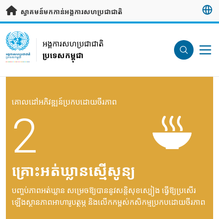
រំលងទៅមាតិកាសំខាន់
ស្វាគមន៍មកកាន់អង្គការសហប្រជាជាតិ
UN Logo
អង្គការសហប្រជាជាតិ
ប្រទេសកម្ពុជា
អង្គការសហប្រជាជាតិ
ប្រទេសកម្ពុជា
គោលដៅអភិវឌ្ឍន៍ប្រកបដោយចីរភាព
2
គ្រោះអត់ឃ្លានស្មើសូន្យ
បញ្ចប់ភាពអត់ឃ្លាន សម្រេចឱ្យបាននូវសន្តិសុខស្បៀង ធ្វើឱ្យប្រសើរ
ឡើងស្ថានភាពអាហារូបត្ថម្ភ និងលើកកម្ពស់កសិកម្មប្រកបដោយចីរភាព