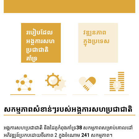
របៀបដែល
វឌ្ឍនភាព
អង្គការសហ
ក្នុងប្រទេស
ប្រជាជាតិ
គាំទ្រ
សកម្មភាពសំខាន់ៗរបស់អង្គការសហប្រជាជាតិ
អង្គការសហប្រជាជាតិ និងដៃគូកំពុងគាំទ្រ
38
សកម្មភាពសម្រាប់គោលដៅ
អភិវឌ្ឍន៍ប្រកបដោយចីរភាព 2 ក្នុងចំណោម
241
សកម្មភាព។