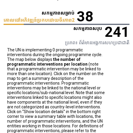
38
សកម្មភាពសម្រាប់
គោលដៅអភិវឌ្ឍន៍ប្រកបដោយចីរភាព2
241
សកម្មភាពសរុប
ប្រភព៖ ព័ត៌មានអង្គការសហប្រជាជាតិ
The UN is implementing 0 programmatic
interventions during the ongoing programme cycle.
The map below displays
the number of
programmatic interventions per location
(note
that a programmatic intervention may be linked to
more than one location). Click on the number on the
map to get a summary description of the
programmatic interventions. Programmatic
interventions may be linked to the national level or
specific locations/sub-national level. Note that some
interventions linked to specific locations might also
have components at the national level, even if they
are not categorized as country-level interventions.
Click on “Show location details” in the bottom right
corner to view a summary table with locations, the
number of programmatic interventions, and the UN
entities working in those locations. For definitions of
programmatic interventions, please refer to the