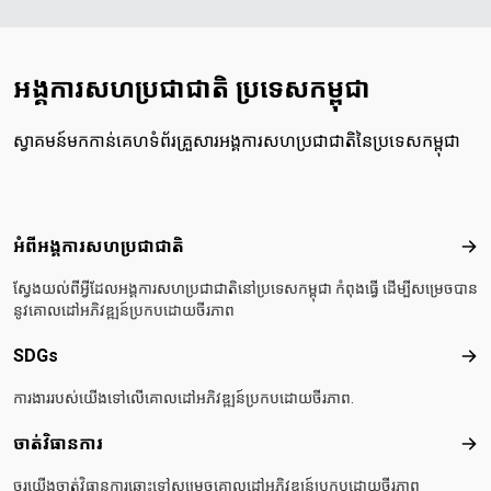
អង្គការសហប្រជាជាតិ ប្រទេសកម្ពុជា
ស្វាគមន៍មកកាន់គេហទំព័រគ្រួសារអង្គការសហប្រជាជាតិនៃប្រទេសកម្ពុជា
Footer menu
អំពីអង្គការសហប្រជាជាតិ
អំពី
ស្វែងយល់ពីអ្វីដែលអង្គការសហប្រជាជាតិនៅប្រទេសកម្ពុជា កំពុងធ្វើ ដើម្បីសម្រេចបាន
នូវគោលដៅអភិវឌ្ឍន៍ប្រកបដោយចីរភាព
SDGs
SD
ការងាររបស់យើងទៅលើគោលដៅអភិវឌ្ឍន៍ប្រកបដោយចីរភាព.
ចាត់វិធានការ
ចាត់
ចូរយើងចាត់វិធានការឆ្ពោះទៅសម្រេចគោលដៅអភិវឌ្ឍន៍ប្រកបដោយចីរភាព